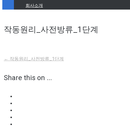
회사소개
작동원리_사전방류_1단계
←
작동원리_사전방류_1단계
Post
Share this on ...
navigation