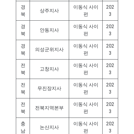
경
이동식 사이
202
상주지사
북
펀
3
경
이동식 사이
202
안동지사
북
펀
3
경
이동식 사이
202
의성군위지사
북
펀
3
전
이동식 사이
202
고창지사
북
펀
3
전
이동식 사이
202
무진장지사
북
펀
3
전
이동식 사이
202
전북지역본부
북
펀
3
충
이동식 사이
202
논산지사
남
펀
3