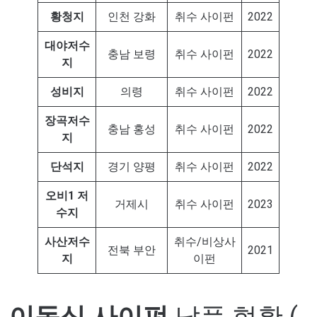
황청지
인천 강화
취수 사이펀
2022
대야저수
충남 보령
취수 사이펀
2022
지
성비지
의령
취수 사이펀
2022
장곡저수
충남 홍성
취수 사이펀
2022
지
단석지
경기 양평
취수 사이펀
2022
오비1 저
거제시
취수 사이펀
2023
수지
사산저수
취수/비상사
전북 부안
2021
지
이펀