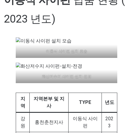
이동식 사이펀
납품 현황 (
2023 년도)
이동식 사이펀 설치 모습
화산저수지 사이펀-설치-전경
지
지역본부 및 지
TYPE
년도
역
사
강
이동식 사이
202
홍천춘천지사
원
펀
3