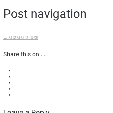
Post navigation
←
시공사례-하동댐
Share this on ...
Leave a Reply