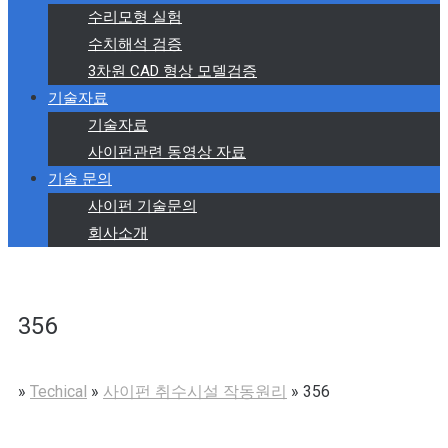
수리모형 실험
수치해석 검증
3차원 CAD 형상 모델검증
기술자료
기술자료
사이펀관련 동영상 자료
기술 문의
사이펀 기술문의
회사소개
356
»
Techical
»
사이펀 취수시설 작동원리
»
356