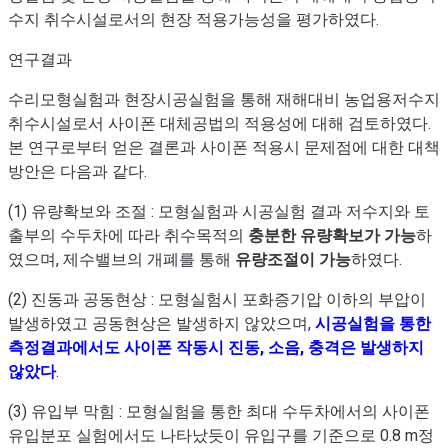
수지 취수시설로서의 현장 적용가능성을 평가하였다.
연구결과
수리모형실험과 현장시공실험을 통해 재해대비 농업용저수지
취수시설로서 사이폰 대체공법의 적용성에 대해 검토하였다.
본 연구로부터 얻은 결론과 사이폰 적용시 문제점에 대한 대책
방안은 다음과 같다.
(1) 유량확보와 조절 : 모형실험과 시공실험 결과 저수지와 토
출부의 수두차에 따라 취수목적의
충분한 유량확보가 가능
하
였으며, 제수밸브의 개폐를 통해
유량조절이 가능
하였다.
(2) 진동과 공동현상 : 모형실험시 포화증기압 이하의 부압이
발생하였고 공동현상은 발생하지 않았으며,
시공실험을 통한
측정결과에서도 사이폰 작동시 진동, 소음, 충격은 발생하지
않았다
.
(3) 유입부 막힘 : 모형실험을 통한 최대 수두차에서의 사이폰
유입분포 실험에서도 나타났듯이 유입구를 기준으로 0.8 m정